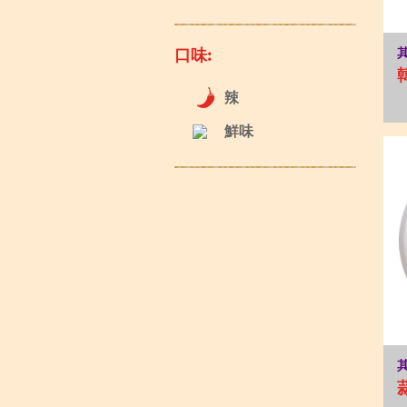
口味:
辣
鮮味