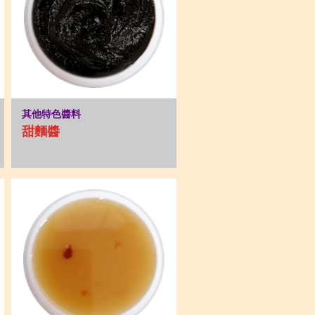
其他特色醬料
甜麵醬