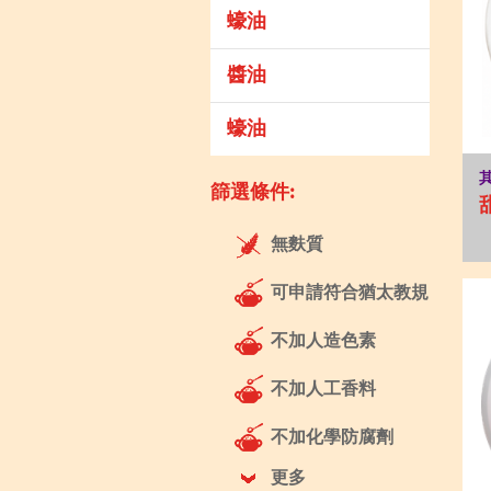
蠔油
醬油
蠔油
篩選條件:
無麩質
可申請符合猶太教規
不加人造色素
不加人工香料
不加化學防腐劑
更多