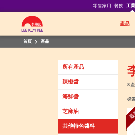
零售家用
餐飲
工
產品
首頁
產品
所有產品
辣椒醬
8 
海鮮醬
探
芝麻油
最
其他特色醬料