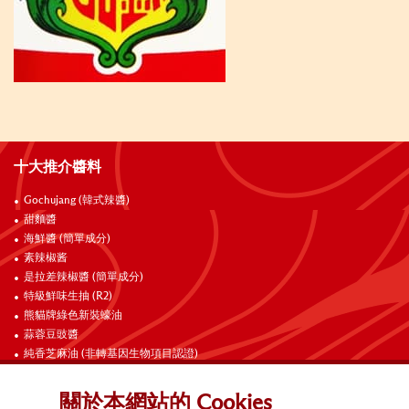
十大推介醬料
Gochujang (韓式辣醬)
甜麵醬
海鮮醬 (簡單成分)
素辣椒酱
是拉差辣椒醬 (簡單成分)
特級鮮味生抽 (R2)
熊貓牌綠色新裝蠔油
蒜蓉豆豉醬
純香芝麻油 (非轉基因生物項目認證)
廚師精選醬油
關於本網站的 Cookies