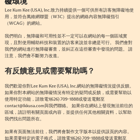
礙環境
Lee Kum Kee (USA), Inc.致力持續提供一個可供所有訪客無障礙地使
用，並符合萬維網聯盟（W3C）提出的網絡內容無障礙指引
（WCAG）的網站。
我們明白，無障礙和可用性並不一定可以在網站的每一個區域實
現，且對使用輔助科技和裝置的訪客來說並非總是可行。 我們會對
我們的網站進行無障礙審查，並糾正在這些審查中發現的問題。 請
注意，我們會不斷努力改進。
有反饋意見或需要幫助嗎？
我們歡迎你對Lee Kum Kee (USA), Inc.網站的無障礙情況提供反饋。
如果你對本網站的無障礙情況有特定的疑問或反饋，或需要幫助以
使用特定功能，請致電1(626) 709-1888或發送電郵至
contact@lkkusa.com與我們聯絡。 如果你在網站上發現無法前往的
區域，請註明有關頁面或內容，並提供任何其他相關資料，以幫助
我們找出問題所在。
如果有頁面無法前往，我們將會製作文字版本以提供該頁的內容。
如果需要特定的電子格式，請致電1(626) 709-1888或發送電郵至