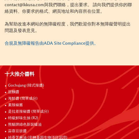
contact@lkkusa.com與我們聯絡，提出要求。 請向我們提供你的聯
絡資料、你要求的格式、網頁地址和內容所在位置。
為幫助改進本網站的無障礙程度，我們歡迎你對本無障礙聲明提出
問題及發表意見。
合規及無障礙報告由
ADA Site Compliance
提供。
十大推介醬料
Gochujang (韓式辣醬)
甜麵醬
海鮮醬 (簡單成分)
素辣椒酱
是拉差辣椒醬 (簡單成分)
特級鮮味生抽 (R2)
熊貓牌綠色新裝蠔油
蒜蓉豆豉醬
純香芝麻油 (非轉基因生物項目認證)