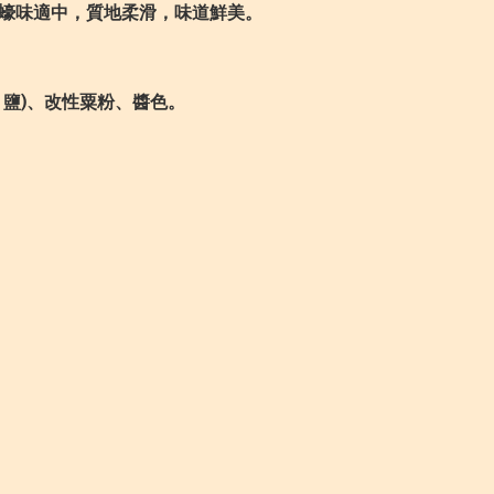
蠔味適中，質地柔滑，味道鮮美。
、鹽)、改性粟粉、醬色。