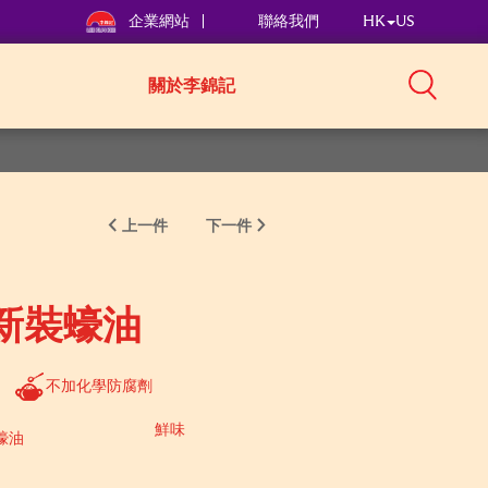
企業網站
聯絡我們
HK
US
關於李錦記
上一件
下一件
新裝蠔油
不加化學防腐劑
鮮味
蠔油