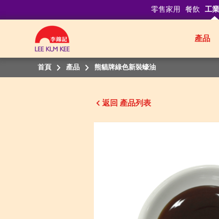
零售家用
餐飲
工
產品
首頁
產品
熊貓牌綠色新裝蠔油
返回