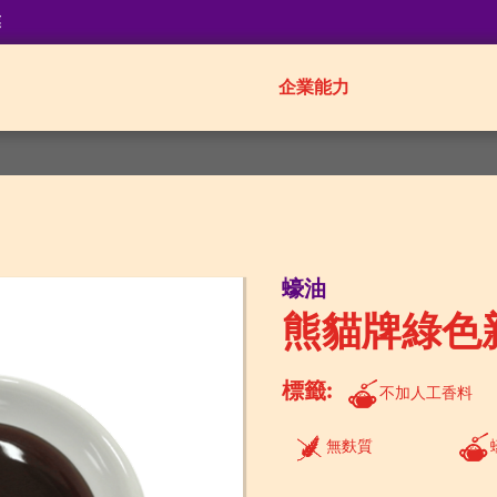
業
企業能力
蠔油
熊貓牌綠色
標籤:
不加人工香料
無麩質