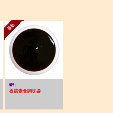
最新
蠔油
香菇素食調味醬