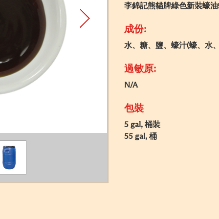
李錦記熊貓牌綠色新裝蠔油
成份:
水、糖、鹽、蠔汁(蠔、水
過敏原:
N/A
包裝
5 gal, 桶裝
55 gal, 桶