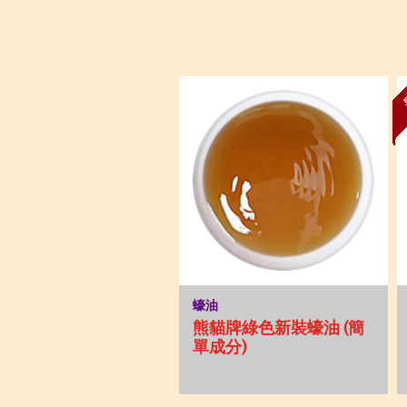
蠔油
熊貓牌綠色新裝蠔油 (簡
單成分)