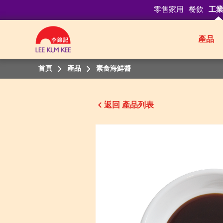
零售家用
餐飲
工
產品
首頁
產品
素食海鮮醬
返回