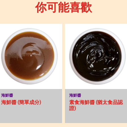
你可能喜歡
海鮮醬
海鮮醬
海鮮醬 (簡單成分)
素食海鮮醬 (猶太食品認
證)