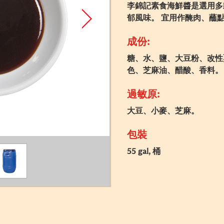
李錦記素食海鮮醬是選用多
郁風味。 宜用作醃肉、蘸
成份:
糖、水、鹽、大豆粉、改性
色、芝麻油、醋酸、香料。
過敏原:
大豆、小麥、芝麻。
包裝
55 gal, 桶