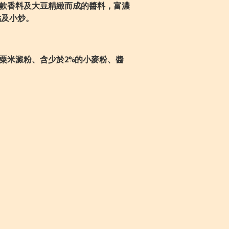
款香料及大豆精緻而成的醬料，富濃
點及小炒。
粟米澱粉、含少於2%的小麥粉、醬