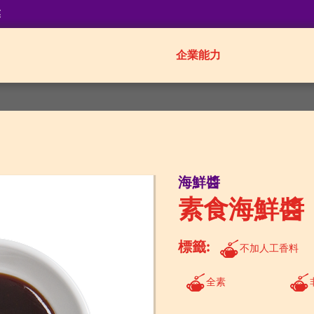
業
企業能力
海鮮醬
素食海鮮醬
標籤:
不加人工香料
全素