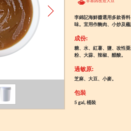
非基因改造大豆
李錦記海鮮醬選用多款香料
味。宜用作醃肉、小炒及蘸
成份:
糖、水、紅薯、鹽、改性粟
粉、大蒜、辣椒、醋酸。
過敏原:
芝麻、大豆、小麥。
包裝
5 gal, 桶裝