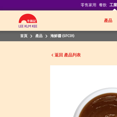
零售家用
餐飲
工
產品
首頁
產品
海鮮醬 (SFC01)
返回