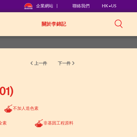
企業網站
聯絡我們
HK
US
關於李錦記
上一件
下一件
1)
不加人造色素
全素
非基因工程原料