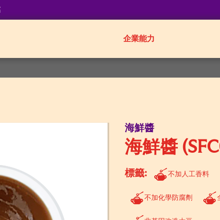
業
企業能力
海鮮醬
海鮮醬 (SFC0
標籤:
不加人工香料
不加化學防腐劑