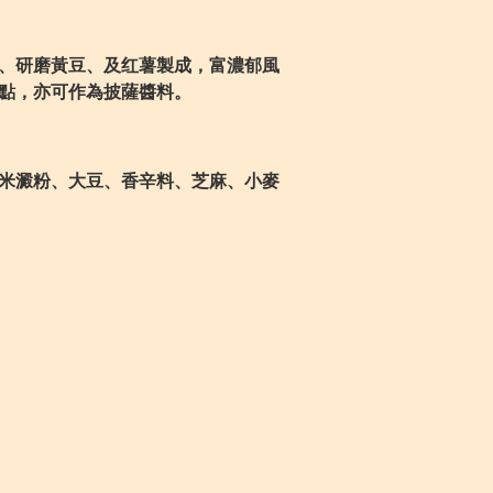
、研磨黃豆、及红薯製成，富濃郁風
點，亦可作為披薩醬料。
米澱粉、大豆、香辛料、芝麻、小麥