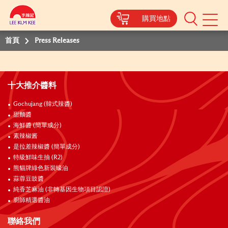
購買地點
Mobile
Menu
首頁
Press Releases
十大推介醬料
Gochujang (韓式辣醬)
甜麵醬
海鮮醬 (簡單成分)
素辣椒酱
是拉差辣椒醬 (簡單成分)
特級鮮味生抽 (R2)
熊貓牌綠色新裝蠔油
蒜蓉豆豉醬
純香芝麻油 (非轉基因生物項目認證)
廚師精選醬油
聯絡我們