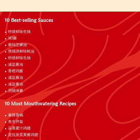
10 Best-selling Sauces
特级鲜味生抽
XO酱
极纯芝麻油
熊猫牌鲜味蚝油
特级鲜味生抽
减盐酱油
香橙鸡酱
减盐酱油
减盐酱油
照烧淋酱
10 Most Mouthwatering Recipes
麻辣香锅
鱼生拌饭
蒜香蜜汁鸡翅
是拉差蛋黄酱鸡翅