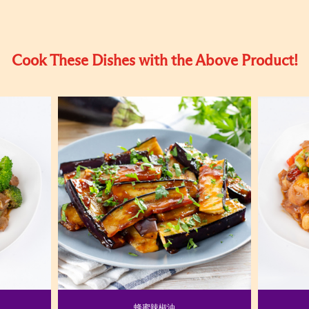
Cook These Dishes with the Above Product!
蜂蜜辣椒油