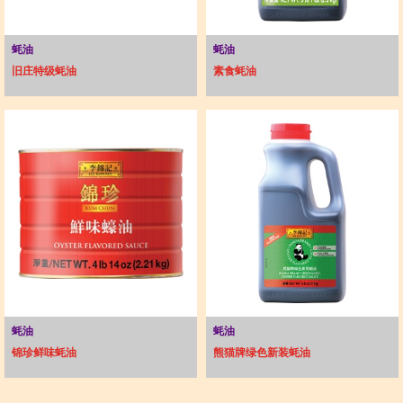
蚝油
蚝油
旧庄特级蚝油
素食蚝油
蚝油
蚝油
锦珍鲜味蚝油
熊猫牌绿色新装蚝油