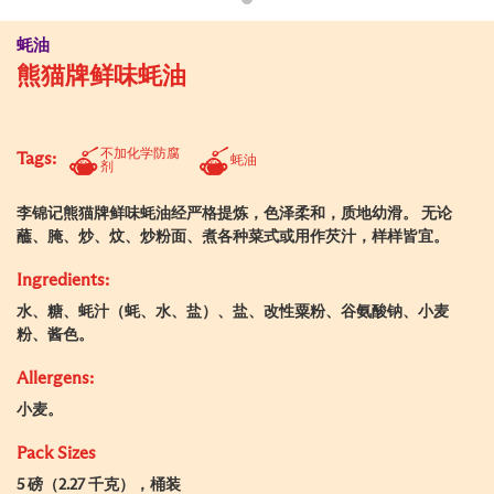
蚝油
熊猫牌鲜味蚝油
不加化学防腐
Tags:
蚝油
剂
李锦记熊猫牌鲜味蚝油经严格提炼，色泽柔和，质地幼滑。 无论
蘸、腌、炒、炆、炒粉面、煮各种菜式或用作芡汁，样样皆宜。
Ingredients:
水、糖、蚝汁（蚝、水、盐）、盐、改性粟粉、谷氨酸钠、小麦
粉、酱色。
Allergens:
小麦。
Pack Sizes
5 磅（2.27 千克），桶装