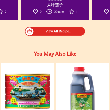
风味茄子
2
0
20 mins
1
View All Recipe...
You May Also Like