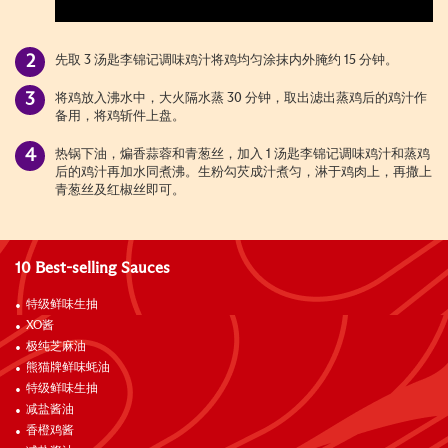
先取 3 汤匙李锦记调味鸡汁将鸡均匀涂抹内外腌约 15 分钟。
将鸡放入沸水中，大火隔水蒸 30 分钟，取出滤出蒸鸡后的鸡汁作
备用，将鸡斩件上盘。
热锅下油，煸香蒜蓉和青葱丝，加入 1 汤匙李锦记调味鸡汁和蒸鸡
后的鸡汁再加水同煮沸。生粉勾芡成汁煮匀，淋于鸡肉上，再撒上
青葱丝及红椒丝即可。
10 Best-selling Sauces
特级鲜味生抽
XO酱
极纯芝麻油
熊猫牌鲜味蚝油
特级鲜味生抽
减盐酱油
香橙鸡酱