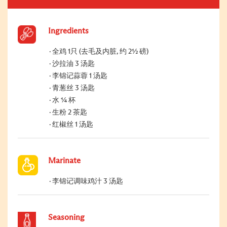
Ingredients
全鸡 1只 (去毛及内脏, 约 2½ 磅)
沙拉油 3 汤匙
李锦记蒜蓉 1 汤匙
青葱丝 3 汤匙
水 ¼ 杯
生粉 2 茶匙
红椒丝 1 汤匙
Marinate
李锦记调味鸡汁 3 汤匙
Seasoning