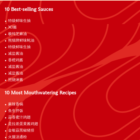
10 Best-selling Sauces
特级鲜味生抽
XO酱
极纯芝麻油
熊猫牌鲜味蚝油
特级鲜味生抽
减盐酱油
香橙鸡酱
减盐酱油
减盐酱油
照烧淋酱
10 Most Mouthwatering Recipes
麻辣香锅
鱼生拌饭
蒜香蜜汁鸡翅
是拉差蛋黄酱鸡翅
金银蒜黑椒猪排
火腿汤通粉