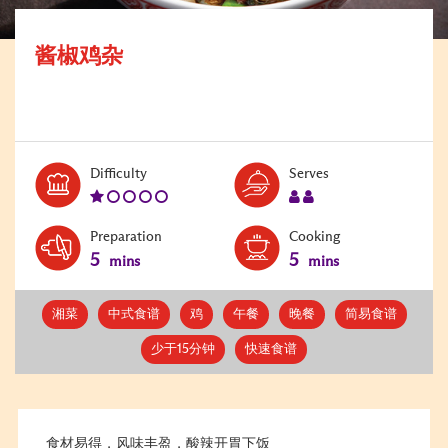
酱椒鸡杂
Level:
Serves:
Difficulty
Serves
1
2
Preparation
Cooking
5
5
mins
mins
湘菜
中式食谱
鸡
午餐
晚餐
简易食谱
少于15分钟
快速食谱
食材易得，风味丰盈，酸辣开胃下饭