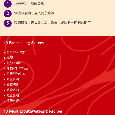
鸡杂沸水，放醋去腥
锅烧热放油，放入鸡杂爆炒
滴酒增香，再放姜，蒜，泡椒，调味料一同翻炒即可
10 Best-selling Sauces
特级鲜味生抽
XO酱
极纯芝麻油
熊猫牌鲜味蚝油
特级鲜味生抽
减盐酱油
香橙鸡酱
减盐酱油
减盐酱油
照烧淋酱
10 Most Mouthwatering Recipes