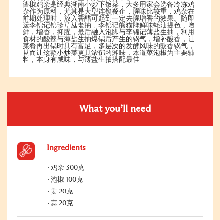
酱椒鸡杂是经典湖南小炒下饭菜，大多用家会选备冷冻鸡
杂作为原料，尤其是大型连锁餐企，腥味比较重，鸡杂在
前期处理时，放入香醋可起到一定去腥增香的效果。随即
运李锦记锦珍草菇老抽，李锦记熊猫牌鲜味蚝油提色，增
鲜，增香，抑腥，最后融入泡脚与李锦记薄盐生抽，利用
食材的酸辣与薄盐生抽爆锅后产生的锅气，增补酸香，让
菜肴再出锅时具有富足，多层次的发酵风味的豉香锅气，
从而让这款小炒菜更具浓郁的湘味，本道菜泡椒为主要辅
料，本身有咸味，与薄盐生抽搭配最佳
What you’ll need
Ingredients
鸡杂 300克
泡椒 100克
姜 20克
蒜 20克