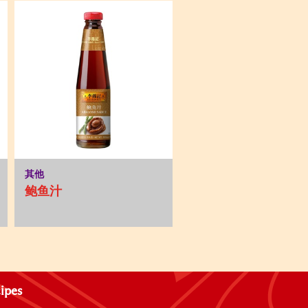
其他
鲍鱼汁
ipes