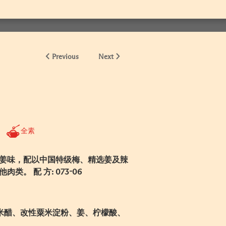
Previous
Next
全素
姜味，配以中国特级梅、精选姜及辣
。 配 方: 073-06
、米醋、改性粟米淀粉、姜、柠檬酸、