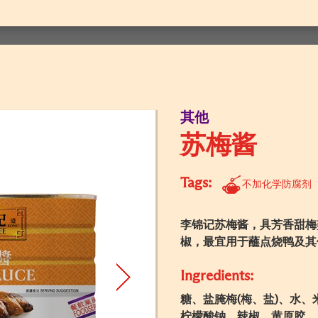
其他
苏梅酱
Tags:
不加化学防腐剂
李锦记苏梅酱，具芳香甜梅
椒，最宜用于蘸点烧鸭及其他肉类
Ingredients:
糖、盐腌梅(梅、盐)、水
柠檬酸钠、辣椒、黄原胶。