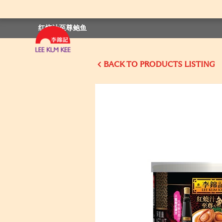
红烧汁至尊鲍鱼
BACK