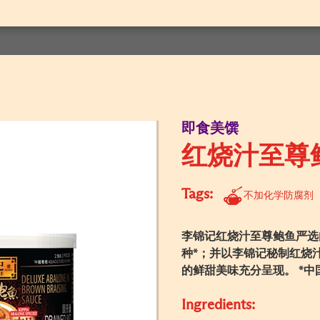
即食美馔
红烧汁至尊
Tags:
不加化学防腐剂
李锦记红烧汁至尊鲍鱼严选
种*；并以李锦记秘制红烧
的鲜甜美味充分呈现。 *中
Ingredients: