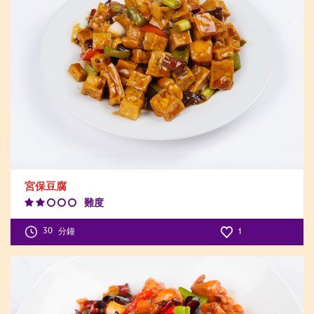
宮保豆腐
難度
Difficulty
Level:2
30
分鐘
1