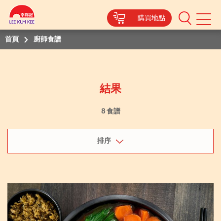
購買地點
Mobile
Menu
首頁
廚師食譜
結果
8 食譜
排序